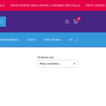
FRETE GRÁTIS PARA CAPITAL E GRANDE SÃO PAULO
FRETE GRÁTIS PARA 
0
TERMOGÊNICO
TESTO
PRÉ-TREINO
VITAMINAS & MINERAIS
Ordenar por