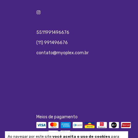
5511991496676
(11) 991496676
contato@myoplex.com.br
Meios de pagamento
Ao navegar por este site
você aceita o uso de cookies
para