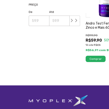
PREÇO
De
Até
Andro Test Fe
Zinco e Mais 6
Myoplex
R$119,90
R$59,90
50
12
x
de
R$6,16
R$56,91
com
B
Comprar